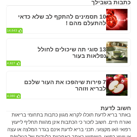
כתבות בשבילך
10 תסמינים להתקף לב שלא כדאי
להתעלם מהם !
14,643
13 סוגי תה שיכולים לחולל
נפלאות בעור
4,827
7 פירות שיהפכו את העור שלכם
לבריא וזוהר
4,080
חשוב לדעת
באתר בריא לדעת תוכלו לקרוא מגוון כתבות בתחומי בריאות
ואורח חיים. חשוב לזכור כי הכתבות אינן מהוות תחליף לייעוץ
רפואי ו/או מקצועי. תכני בריא לדעת אינם בגדר המלצה או עצה
או ייעוץ רפואי. השימוש באתר באחריות בלעדית של הגולש/ת.