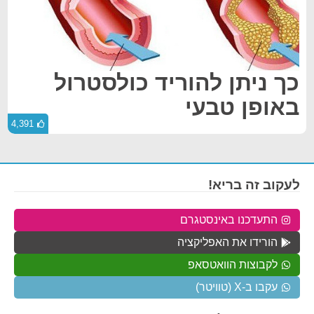
כך ניתן להוריד כולסטרול
באופן טבעי
4,391
לעקוב זה בריא!
התעדכנו באינסטגרם
הורידו את האפליקציה
לקבוצות הוואטסאפ
עקבו ב-X (טוויטר)