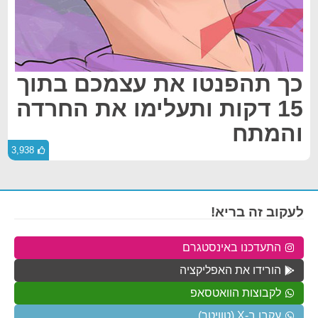
כך תהפנטו את עצמכם בתוך
15 דקות ותעלימו את החרדה
והמתח
3,938
לעקוב זה בריא!
התעדכנו באינסטגרם
הורידו את האפליקציה
לקבוצות הוואטסאפ
עקבו ב-X (טוויטר)