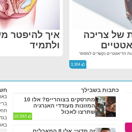
ת של צריכה
איך להיפטר מ
אטטיים
ולתמיד
אות הדיאטטיים נקשרים למספר
3,304
כתבות בשבילך
חשו
באתר
מתרסקים בצוהריים? אלו 10
בריא
המזונות מעודדי האנרגיה
תחלי
שתרצו לאכול
15,583
בגדר
באחר
זה מדעי: אלו 8 המאכלים