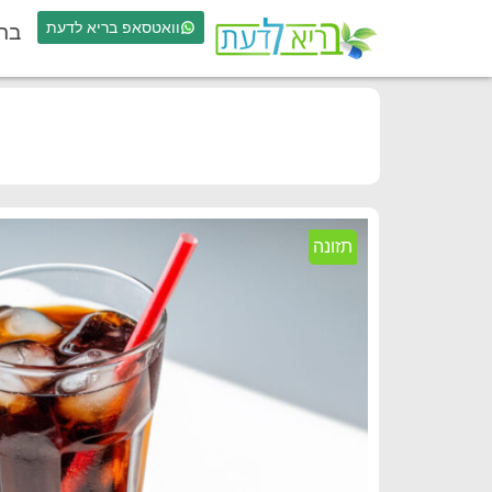
וואטסאפ בריא לדעת
בר
תזונה