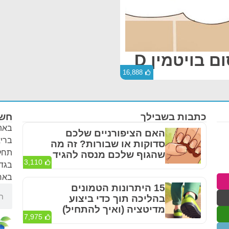
16,888
כתבות בשבילך
חשו
באתר
האם הציפורניים שלכם
בריא
סדוקות או שבורות? זה מה
תחלי
שהגוף שלכם מנסה להגיד
3,110
בגדר
באחר
15 היתרונות הטמונים
בהליכה תוך כדי ביצוע
מדיטציה (ואיך להתחיל)
7,975