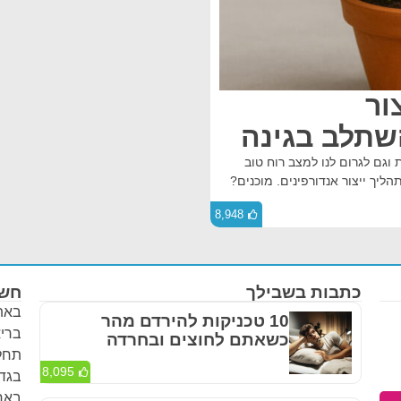
ור
השתלב בגינה
וגם לגרום לנו למצב רוח טוב
ליך ייצור אנדורפינים. מוכנים?
8,948
כתבות בשבילך
חשו
באתר
10 טכניקות להירדם מהר
בריא
כשאתם לחוצים ובחרדה
תחלי
8,095
בגדר
באחר