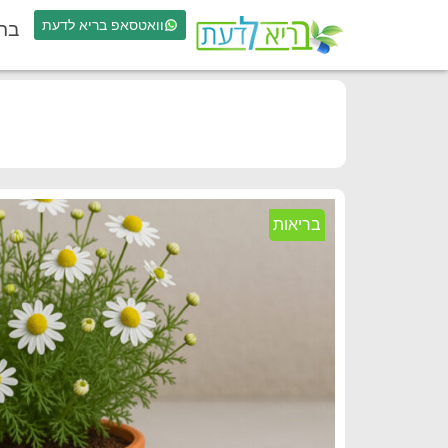
וואטסאפ בריא לדעת
בר
בריאות