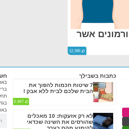
ורמונים אשר
12,395
כתבות בשבילך
חשו
באתר
7 שיטות חכמות להפוך את
בריא
הבית שלכם לבית ללא אבק !
תחלי
3,487
בגדר
באחר
לא רק אזעקות: 10 מאכלים
שהורסים את השינה שכדאי
להימנע מהם בערב