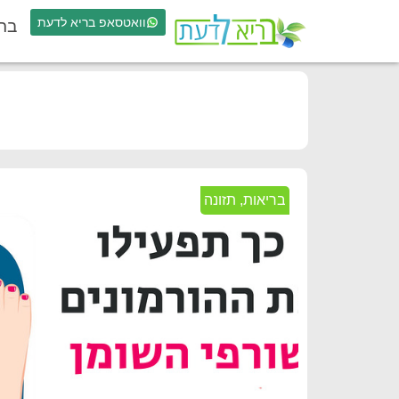
וואטסאפ בריא לדעת
בר
בריאות
,
תזונה