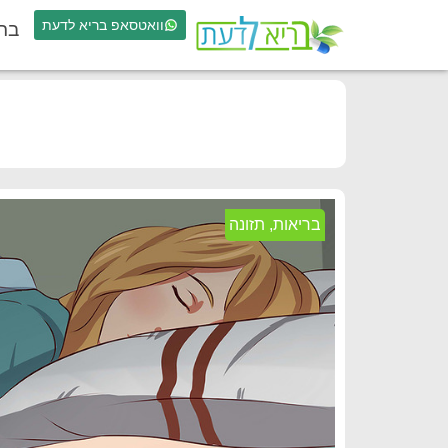
וואטסאפ בריא לדעת
בר
בריאות
,
תזונה