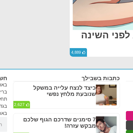
 לפני השינה
4,889
כתבות בשבילך
חשו
באתר
כיצד לנצח עלייה במשקל
בריא
שנובעת מלחץ נפשי
תחלי
2,627
בגדר
באחר
7 סימנים שדרכם הגוף שלכם
מבקש עזרה!