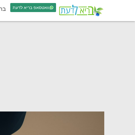
וואטסאפ בריא לדעת
בר