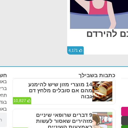
ם להירדם
4,171
כתבות בשבילך
חשו
באתר
14 מוצרי מזון שיש להימנע
בריא
מהם אם סובלים מלחץ דם
תחלי
גבוה
10,827
בגדר
באחר
9 דברים שרופאי שיניים
מזהירים שאסור לעשות
באמצעות השיניים