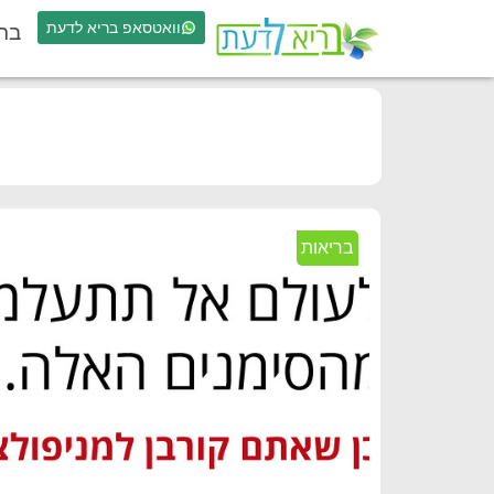
וואטסאפ בריא לדעת
בר
בריאות