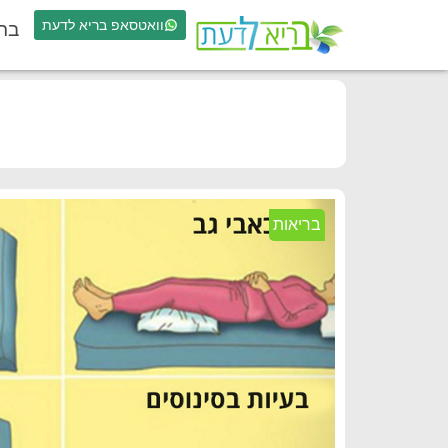
וואטסאפ בריא לדעת
בר
בריאות