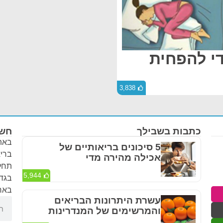
י להפחית
3,838
כתבות בשבילך
חשו
באתר
5 סיכונים בריאותיים של
בריא
אכילה מהירה מדי
תחלי
5,944
בגדר
באחר
עשרת היתרונות הבריאים
והמרשימים של המנדרינות