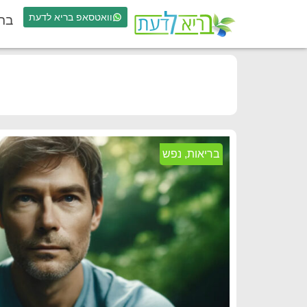
וואטסאפ בריא לדעת
בר
בריאות
,
נפש