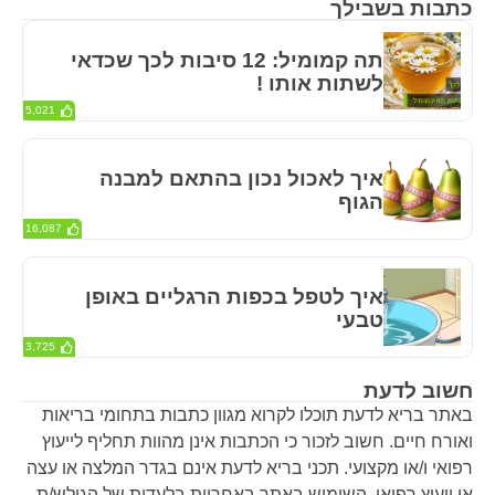
כתבות בשבילך
תה קמומיל: 12 סיבות לכך שכדאי
לשתות אותו !
5,021
איך לאכול נכון בהתאם למבנה
הגוף
16,087
איך לטפל בכפות הרגליים באופן
טבעי
3,725
חשוב לדעת
באתר בריא לדעת תוכלו לקרוא מגוון כתבות בתחומי בריאות
ואורח חיים. חשוב לזכור כי הכתבות אינן מהוות תחליף לייעוץ
רפואי ו/או מקצועי. תכני בריא לדעת אינם בגדר המלצה או עצה
או ייעוץ רפואי. השימוש באתר באחריות בלעדית של הגולש/ת.