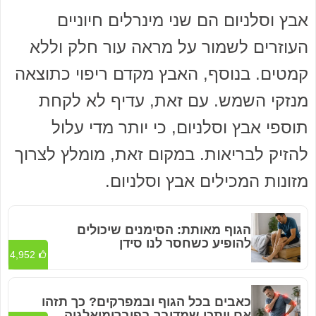
אבץ וסלניום הם שני מינרלים חיוניים
העוזרים לשמור על מראה עור חלק וללא
קמטים. בנוסף, האבץ מקדם ריפוי כתוצאה
מנזקי השמש. עם זאת, עדיף לא לקחת
תוספי אבץ וסלניום, כי יותר מדי עלול
להזיק לבריאות. במקום זאת, מומלץ לצרוך
מזונות המכילים אבץ וסלניום.
הגוף מאותת: הסימנים שיכולים
להופיע כשחסר לנו סידן
4,952
כאבים בכל הגוף ובמפרקים? כך תזהו
אם ייתכן שמדובר בפיברומיאלגיה