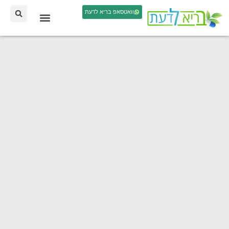
וואטסאפ בריא לדעת