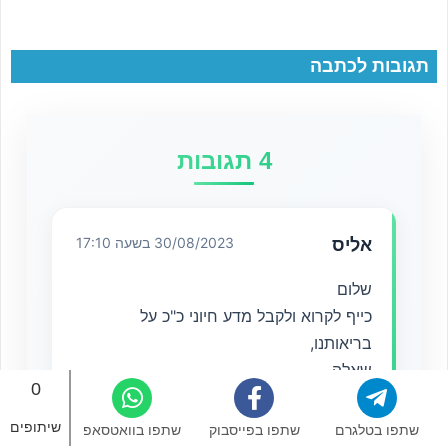
תגובות לכתבה
4 תגובות
אליס
30/08/2023 בשעה 17:10
שלום
כייף לקרוא ולקבל מדע חיוני כ"כ על
בריאותנו,
שאלה
0
האם צריכת קולגן יום יומית מועילה
לעור,לפנים,ושיער??
שיתופים
שתפו בטלגרם
שתפו בפייסבוק
שתפו בוואטסאפ