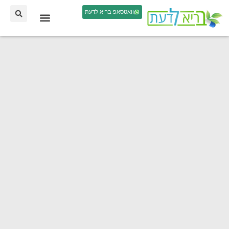
וואטסאפ בריא לדעת