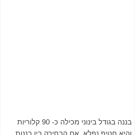
בננה בגודל בינוני מכילה כ- 90 קלוריות
והיא חטיף נפלא. אם הבחירה בין בננות