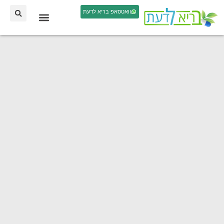
וואטסאפ בריא לדעת