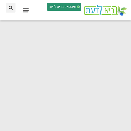
וואטסאפ בריא לדעת