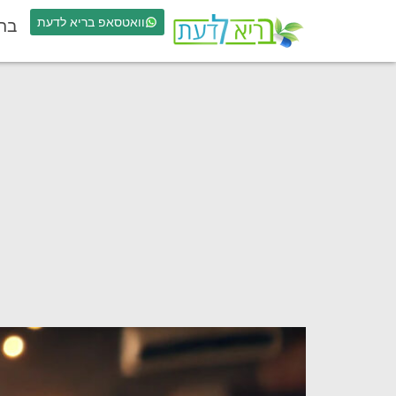
וואטסאפ בריא לדעת
בר