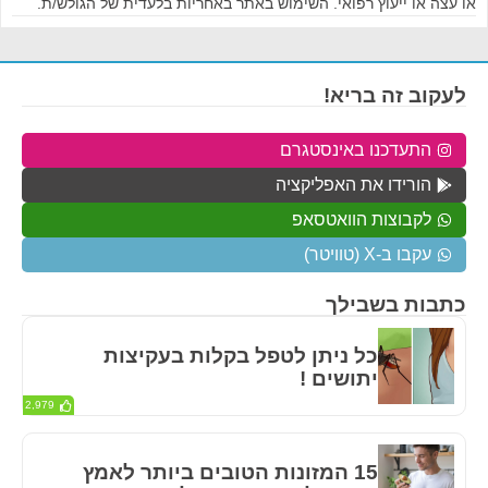
או עצה או ייעוץ רפואי. השימוש באתר באחריות בלעדית של הגולש/ת.
לעקוב זה בריא!
התעדכנו באינסטגרם
הורידו את האפליקציה
לקבוצות הוואטסאפ
עקבו ב-X (טוויטר)
כתבות בשבילך
כל ניתן לטפל בקלות בעקיצות
יתושים !
2,979
15 המזונות הטובים ביותר לאמץ