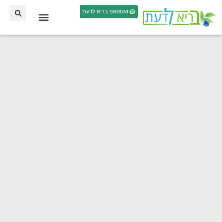
וואטסאפ בריא לדעת