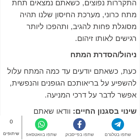
התקררות נפוצים, כשאתם נמצאים תחת
מתח כרוני, מערכת החיסון שלנו תהיה
מסוגלת פחות להגיב, ותהפכו ליותר
רגישים לאותו זיהום.
ניהול/הסדרת המתח
כעת, כשאתם יודעים עד כמה המתח עלול
להשפיע על בריאותכם הגופנים והנפשית,
אפשר לדבר על דרכי המניעה.
שינוי בסגנון החיים:
וודאו שאתם
0
מתאמנים לפחות 30 דקות ביום, הימנעו
מעישון או שתיה, נהלו תזונה מאוזנת ותנו
שיתופים
שתפו בטלגרם
שתפו בפייסבוק
שתפו בוואטסאפ