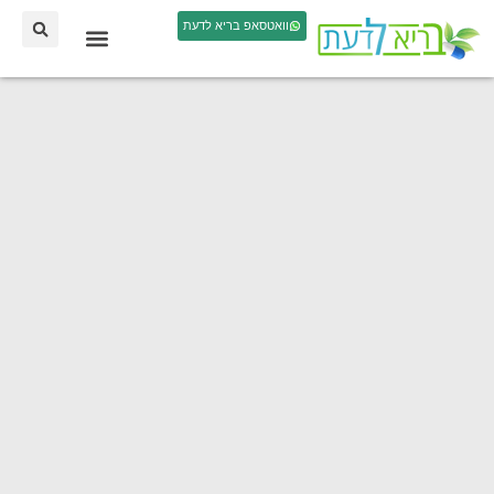
וואטסאפ בריא לדעת