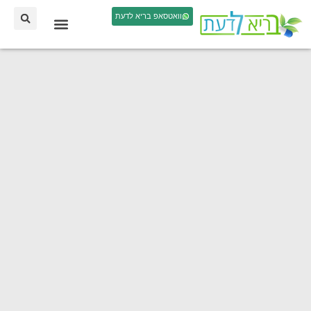
וואטסאפ בריא לדעת