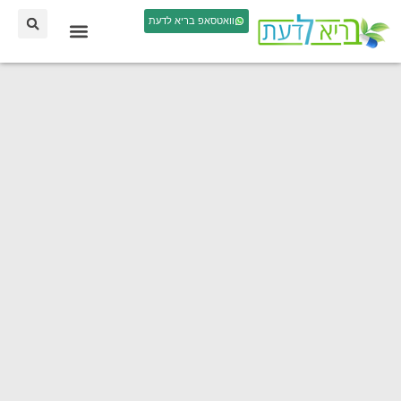
וואטסאפ בריא לדעת