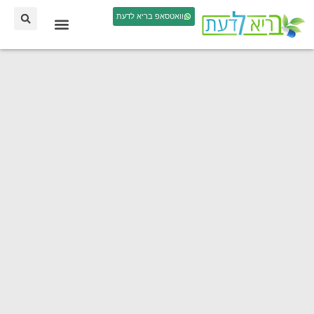
וואטסאפ בריא לדעת