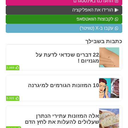
התעדכנו באינסטגרם
הורידו את האפליקציה
לקבוצות הוואטסאפ
עקבו ב-X (טוויטר)
כתבות בשבילך
22 דברים שכדאי לדעת על
מגנזיום !
3,969
10 המזונות הגורמים למיגרנה
5,321
אלה המזונות עתירי הנתרן
שעלולים להעלות את לחץ הדם