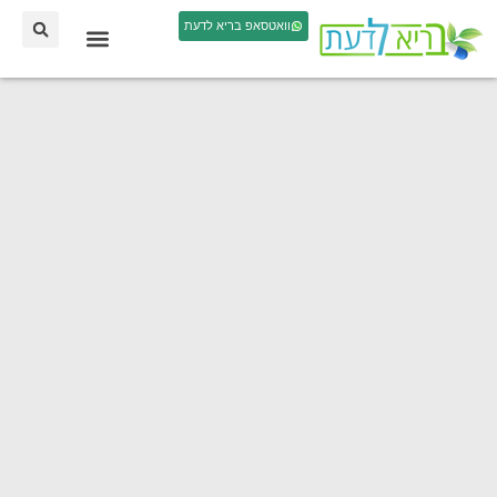
וואטסאפ בריא לדעת