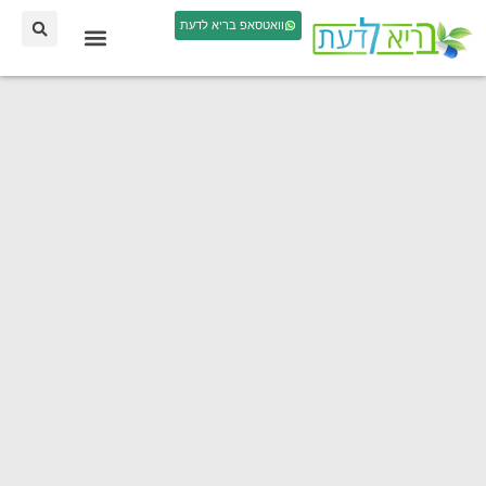
וואטסאפ בריא לדעת