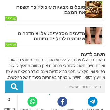
סובלים מבעיות עיכול? כך תשפרו
את המצב!
6,756
מדענים מסבירים: אלו 9 הדברים
שגורמים לרגליים נפוחות
7,395
חשוב לדעת
באתר בריא לדעת תוכלו לקרוא מגוון כתבות בתחומי בריאות
ואורח חיים. חשוב לזכור כי הכתבות אינן מהוות תחליף לייעוץ
רפואי ו/או מקצועי. תכני בריא לדעת אינם בגדר המלצה או עצה
או ייעוץ רפואי. השימוש באתר באחריות בלעדית של הגולש/ת.
0
בריא לדעת – אתר הבריאות של ישראל © 2024
שיתופים
שתפו בטלגרם
שתפו בפייסבוק
שתפו בוואטסאפ