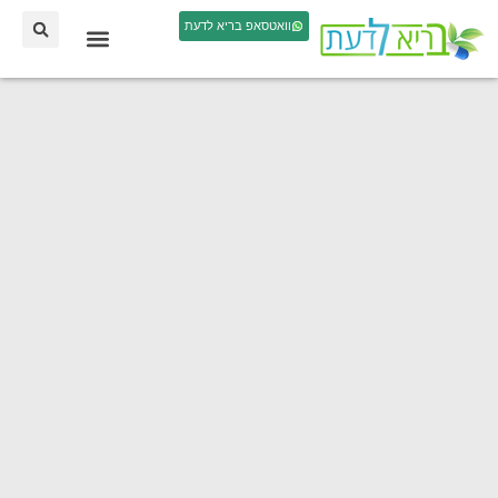
וואטסאפ בריא לדעת