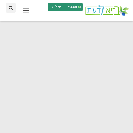
וואטסאפ בריא לדעת