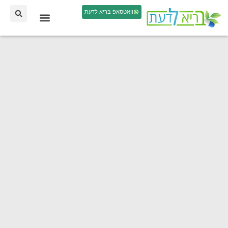
וואטסאפ בריא לדעת