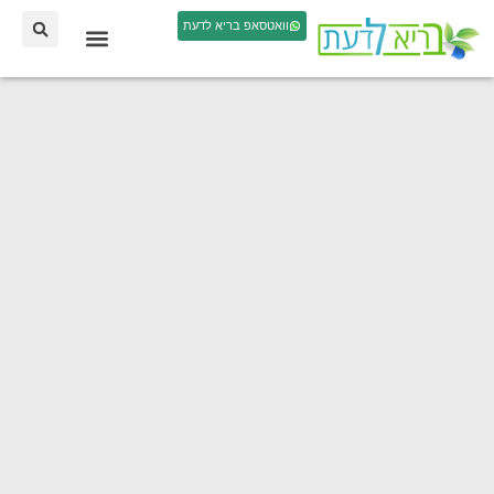
וואטסאפ בריא לדעת