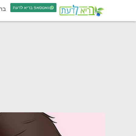
וואטסאפ בריא לדעת
בר