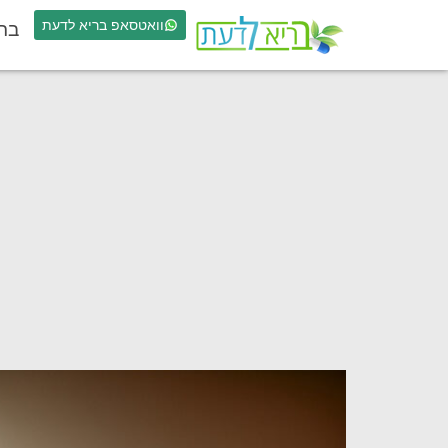
וואטסאפ בריא לדעת
בר