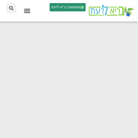
וואטסאפ בריא לדעת