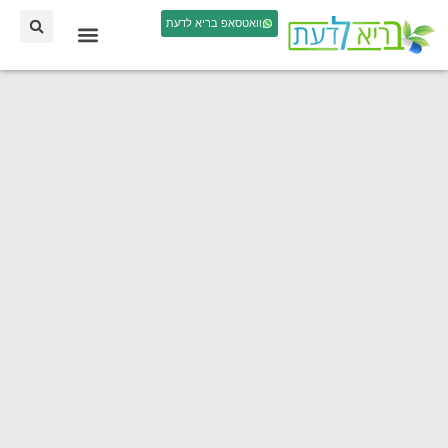
וואטסאפ בריא לדעת