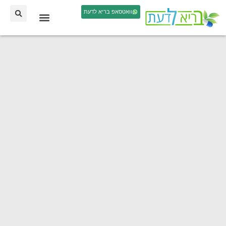
וואטסאפ בריא לדעת