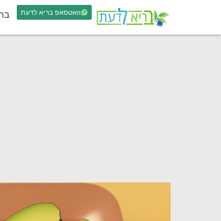
וואטסאפ בריא לדעת
בר