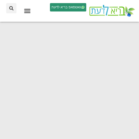
וואטסאפ בריא לדעת