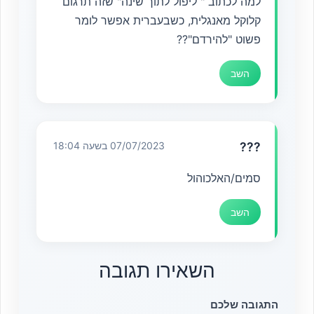
למה לכתוב " ליפול לתוך שינה" שזה תרגום
קלוקל מאנגלית, כשבעברית אפשר לומר
פשוט "להירדם"??
השב
???
07/07/2023 בשעה 18:04
סמים/האלכוהול
השב
השאירו תגובה
התגובה שלכם