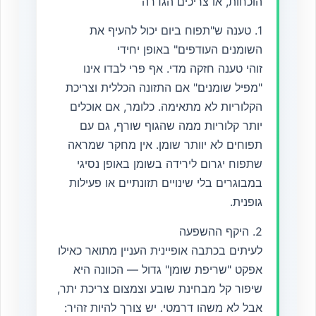
הוכחות, או צריכים הגדרה
1. טענה ש"תפוח ביום יכול להעיף את
השומנים העודפים" באופן יחידי
זוהי טענה חזקה מדי. אף פרי לבדו אינו
"מפיל שומנים" אם התזונה הכללית וצריכת
הקלוריות לא מתאימה. כלומר, אם אוכלים
יותר קלוריות ממה שהגוף שורף, גם עם
תפוחים לא יוותר שומן. אין מחקר שמראה
שתפוח יגרום לירידה בשומן באופן נסיגי
במבוגרים בלי שינויים תזונתיים או פעילות
גופנית.
2. היקף ההשפעה
לעיתים בכתבה אופיינית העניין מתואר כאילו
אפקט "שריפת שומן" גדול — הכוונה היא
שיפור קל מבחינת שובע וצמצום צריכת יתר,
אבל לא משהו דרמטי. יש צורך להיות זהיר: