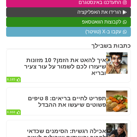
התעדכנו באינסטגרם
הורידו את האפליקציה
לקבוצות הוואטסאפ
עקבו ב-X (טוויטר)
כתבות בשבילך
איך להאט את הזמן? 10 מזונות
שיעזרו לכם לשמור על עור צעיר
ובריא
6,185
תפריט לחיים בריאים: 8 טיפים
פשוטים שיעשו את ההבדל
6,868
אכילה רגשית: הסימנים שכדאי