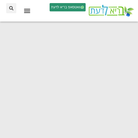
וואטסאפ בריא לדעת