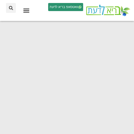
וואטסאפ בריא לדעת