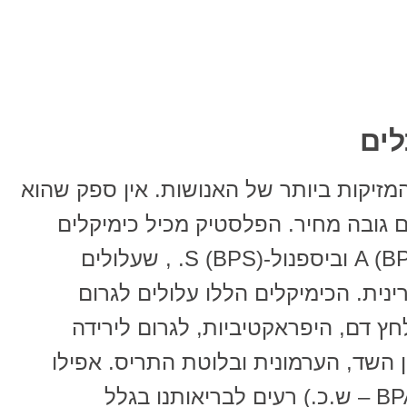
יקות ביותר של האנושות. אין ספק שהוא
ם גובה מחיר. הפלסטיק מכיל כימיקלים
מזיקים כגון פתלטים, ביספנול-A (BPA) וביספנול-S (BPS). , שעלולים
ית. הכימיקלים הללו עלולים לגרום
חץ דם, היפראקטיביות, לגרום לירידה
השד, הערמונית ובלוטת התריס. אפילו
המיכלים ה-" BPA-Free " (ללא BPA – ש.כ.) רעים לבריאותנו בגלל