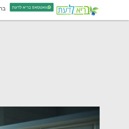
וואטסאפ בריא לדעת
בר