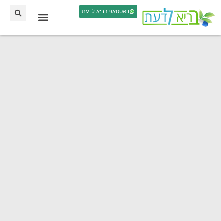
וואטסאפ בריא לדעת