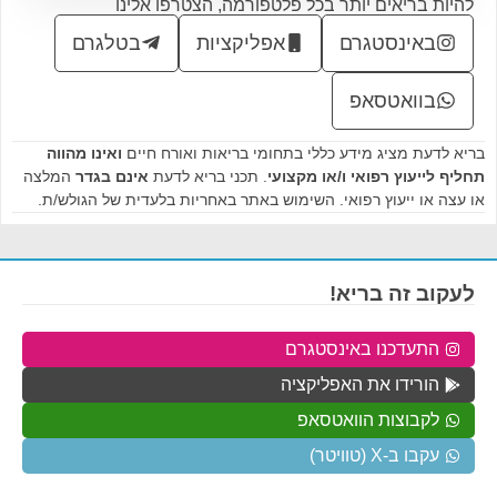
להיות בריאים יותר בכל פלטפורמה, הצטרפו אלינו
באינסטגרם
אפליקציות
בטלגרם
בוואטסאפ
בריא לדעת מציג מידע כללי בתחומי בריאות ואורח חיים
ואינו מהווה
תחליף לייעוץ רפואי ו/או מקצועי
. תכני בריא לדעת
אינם בגדר
המלצה
או עצה או ייעוץ רפואי. השימוש באתר באחריות בלעדית של הגולש/ת.
לעקוב זה בריא!
התעדכנו באינסטגרם
הורידו את האפליקציה
לקבוצות הוואטסאפ
עקבו ב-X (טוויטר)