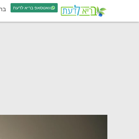
וואטסאפ בריא לדעת
בר