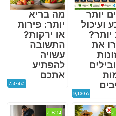
ם יותר
מה בריא
 ועיכול
יותר: פירות
יותר?
או ירקות?
רו את
התשובה
ונות
עשויה
בילים
להפתיע
ות
אתכם
בים
7,379
9,130
ת
בריאות