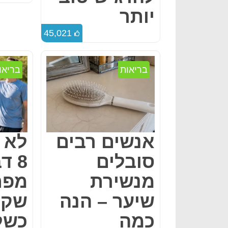
יותר
45,021
בריאות
בריאו
אנשים רבים
לא 
סובלים
8 ד
מנשירת
מפת
שיער – הנה
שקו
כמה
כשל