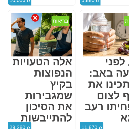
10,056
5,880
ת
בריאות
לפני
אלה הטעויות
ה באב:
הנפוצות
כינו את
בקיץ
ף לצום
שמגבירות
חיתו רעב
את הסיכון
א
להתייבשות
29,280
11,870