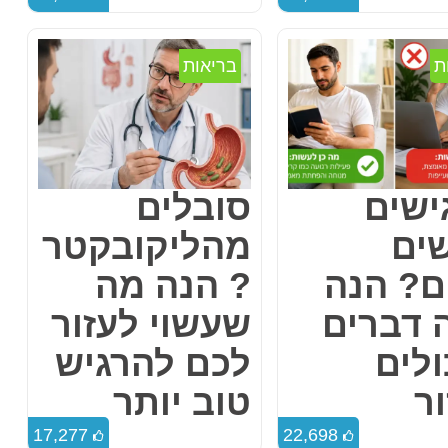
ת
בריאות
ישים
סובלים
ים
מהליקובקטר
ם? הנה
? הנה מה
 דברים
שעשוי לעזור
ולים
לכם להרגיש
ר
טוב יותר
17,277
22,698