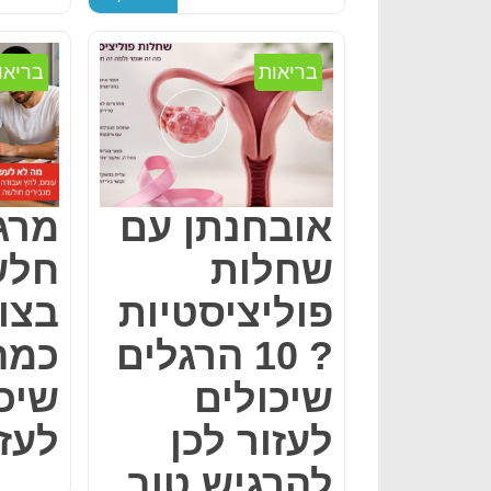
בריאות
בריאו
אובחנתן עם
מרג
שחלות
חלש
פוליציסטיות
בצו
? 10 הרגלים
כמה
שיכולים
שיכ
לעזור לכן
לעזו
להרגיש טוב