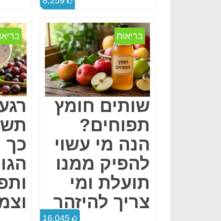
8,259
בריאות
בריאו
שותים חומץ
רגע 
תפוחים?
תשע
הנה מי עשוי
כך ת
להפיק ממנו
הגו
תועלת ומי
ותפ
צריך להיזהר
וצמ
16,045