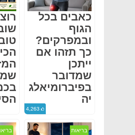
כאבים בכל
רוצי
הגוף
שובע
ובמפרקים?
טוב 
כך תזהו אם
הכי
ייתכן
המז
שמדובר
שמו
בפיברומיאלג
בכמ
יה
הסי
4,263
בריאות
בריאו