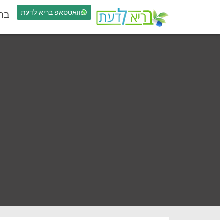
וואטסאפ בריא לדעת
בר