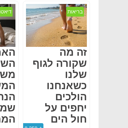
בריאות
דיאטה
זה מה
האם
שקורה לגוף
השי
שלנו
משפ
כשאנחנו
המש
הולכים
הנה
יחפים על
שמר
חול הים
המח