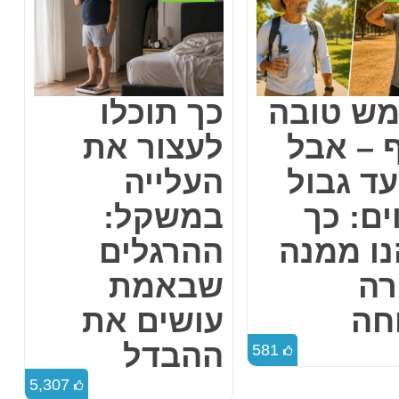
ש טובה
כך תוכלו
ף – אבל
לעצור את
עד גבול
העלייה
ם: כך
במשקל:
נו ממנה
ההרגלים
רה
שבאמת
חה
עושים את
ההבדל
581
5,307