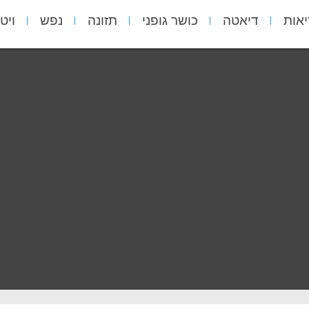
יאות
דיאטה
כושר גופני
תזונה
נפש
ויט