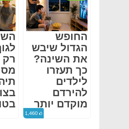
החופש
השמ
הגדול שיבש
לגו
את השינה?
רק 
כך תעזרו
מסוי
לילדים
תיה
להירדם
בצו
מוקדם יותר
בטו
1,460