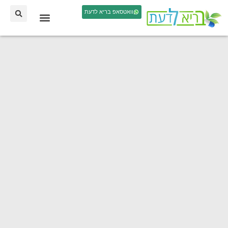
וואטסאפ בריא לדעת