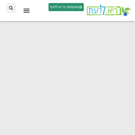
וואטסאפ בריא לדעת