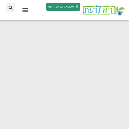
וואטסאפ בריא לדעת