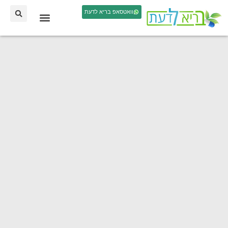
וואטסאפ בריא לדעת