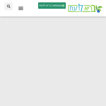
וואטסאפ בריא לדעת