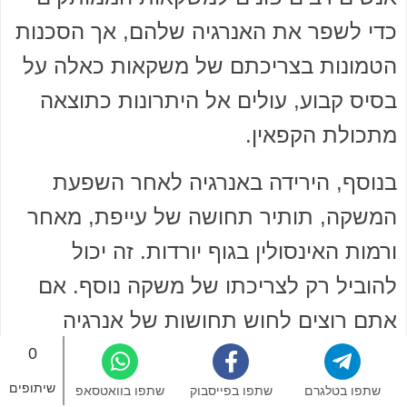
כדי לשפר את האנרגיה שלהם, אך הסכנות
הטמונות בצריכתם של משקאות כאלה על
בסיס קבוע, עולים אל היתרונות כתוצאה
מתכולת הקפאין.
בנוסף, הירידה באנרגיה לאחר השפעת
המשקה, תותיר תחושה של עייפת, מאחר
ורמות האינסולין בגוף יורדות. זה יכול
להוביל רק לצריכתו של משקה נוסף. אם
אתם רוצים לחוש תחושות של אנרגיה
ממושכות במהלך היום, שיקלו לצרוך
0
במקום זה, מים. כמו כן, קחו איתכם
שיתופים
שתפו בטלגרם
שתפו בפייסבוק
שתפו בוואטסאפ