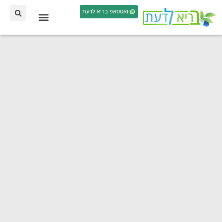
וואטסאפ בריא לדעת