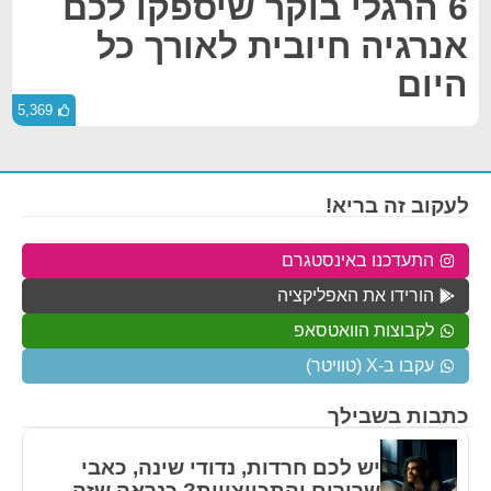
6 הרגלי בוקר שיספקו לכם
אנרגיה חיובית לאורך כל
היום
5,369
לעקוב זה בריא!
התעדכנו באינסטגרם
הורידו את האפליקציה
לקבוצות הוואטסאפ
עקבו ב-X (טוויטר)
כתבות בשבילך
יש לכם חרדות, נדודי שינה, כאבי
שרירים והתכווצויות? כנראה שזה