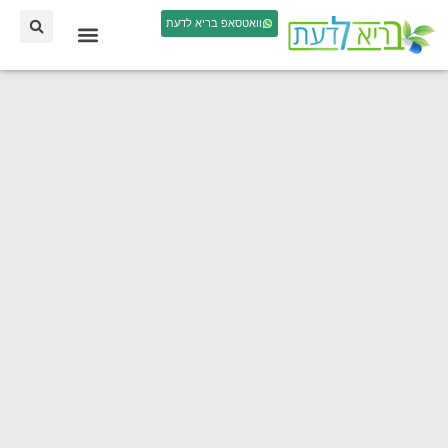
וואטסאפ בריא לדעת