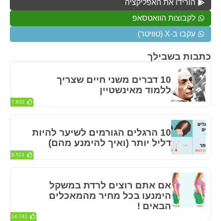
הורידו את האפליקציה
לקבוצות הוואטסאפ
עקבו ב-X (טוויטר)
כתבות בשבילך
10 דברים משני חיים שצריך
ללמוד מאינשטיין
7,832
10 הרגלים הגורמים לשיער להיות
דליל יותר (ואיך להימנע מהם)
8,521
אם אתם רוצים לרדת במשקל
הימנעו בכל מחיר מהמאכלים
הבאים !
14,741